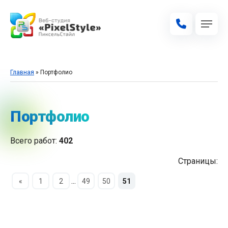
Главная
» Портфолио
Портфолио
Всего работ:
402
Страницы:
...
«
1
2
49
50
51